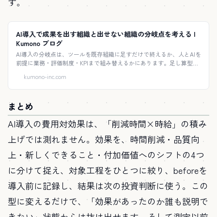
す。
AI導入で成果を出す組織と出せない組織の分岐点を考える |
Kumono ブログ
AI導入の分岐点は、ツールを既存組織に足すだけで終えるか、人とAIを
前提に業務・評価制度・KPIまで組み替えるかにあります。足し算型と
組み替え型の違いを事例とともに整理しています。
kumono-inc.com
まとめ
AI導入の費用対効果は、「削減時間×時給」の積み
上げでは測れません。効果を、時間削減・品質向
上・新しくできること・付加価値へのシフトの4つ
に分けて捉え、対象工程をひとつに絞り、beforeを
導入前に記録し、結果は次の投資判断に使う。この
型に変えるだけで、「効果があったのか誰も説明で
きない」状態からは抜け出せます。そして測定以前