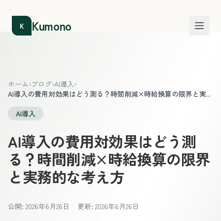
Kumono
K
ホーム
›
ブログ
›
AI導入
›
AI導入の費用対効果はどう測る？時間削減×時給換算の限界と実...
AI導入
AI導入の費用対効果はどう測
る？時間削減×時給換算の限界
と実務的な考え方
公開: 2026年6月26日
更新: 2026年6月26日