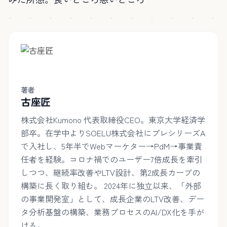
著者
古座匠
株式会社Kumono 代表取締役CEO。東京大学経済学
部卒。在学中よりSOELU株式会社にプレシリーズA
で入社し、5年半でWebマーケター→PdM→事業責
任者を経験。コロナ禍でのユーザー7倍成長を牽引
しつつ、継続率改善やLTV設計、第2成長カーブの
構築に長く取り組む。 2024年に独立以来、「外部
の事業開発室」として、成長企業のLTV改善、デー
タ分析基盤の構築、業務プロセスのAI/DX化を手が
ける。